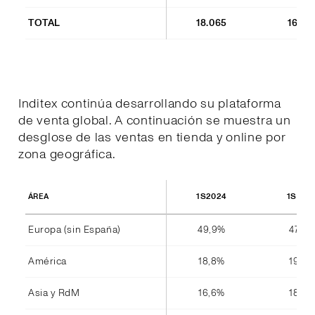
TOTAL
18.065
16.85
Inditex continúa desarrollando su plataforma
de venta global. A continuación se muestra un
desglose de las ventas en tienda y online por
zona geográfica.
1S2024
1S202
ÁREA
Europa (sin España)
49,9%
47,8%
América
18,8%
19,4%
Asia y RdM
16,6%
18,4%