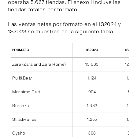
operaba 5.667 tiendas. El anexo I incluye las
tiendas totales por formato.
Las ventas netas por formato en el 1S2024 y
1S2023 se muestran en la siguiente tabla.
1S2024
1S202
FORMATO
Zara (Zara and Zara Home)
13.033
12.36
Pull&Bear
1.124
1.042
Massimo Dutti
904
842
Bershka
1.382
1.184
Stradivarius
1.255
1.075
Oysho
368
346