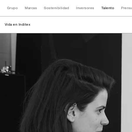
Grupo
Marcas
Sostenibilidad
Inversores
Talento
Prens
Vida en Inditex
Vida en Inditex