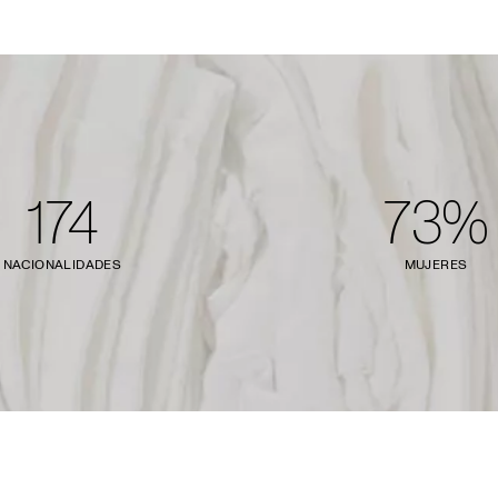
174
73%
NACIONALIDADES
MUJERES