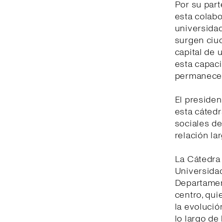
Por su part
esta colabo
universidad
surgen ciu
capital de 
esta capaci
permanecer
El presiden
esta cátedr
sociales de
relación la
La Cátedra 
Universidad
Departament
centro, qui
la evolució
lo largo de