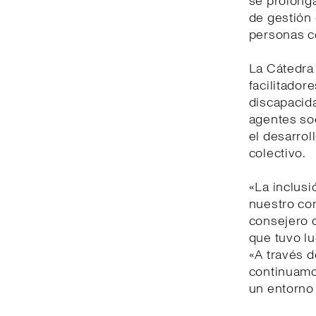
se prolonga
de gestión 
personas c
La Cátedra 
facilitador
discapacida
agentes soc
el desarrol
colectivo.
«La inclusi
nuestro co
consejero d
que tuvo lu
«A través d
continuamo
un entorno 