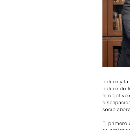
Inditex y l
Inditex de 
el objetiv
discapacida
sociolabora
El primero