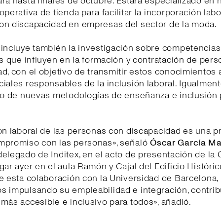
rá hasta finales de octubre. Estará especializado en 
operativa de tienda para facilitar la incorporación labo
on discapacidad en empresas del sector de la moda.
incluye también la investigación sobre competencias,
es que influyen en la formación y contratación de per
d, con el objetivo de transmitir estos conocimientos 
iales responsables de la inclusión laboral. Igualment
lo de nuevas metodologías de enseñanza e inclusión 
ón laboral de las personas con discapacidad es una p
mpromiso con las personas», señaló
Óscar García Ma
elegado de Inditex, en el acto de presentación de la 
gar ayer en el aula Ramón y Cajal del Edificio Históric
e esta colaboración con la Universidad de Barcelona,
s impulsando su empleabilidad e integración, contri
más accesible e inclusivo para todos», añadió.