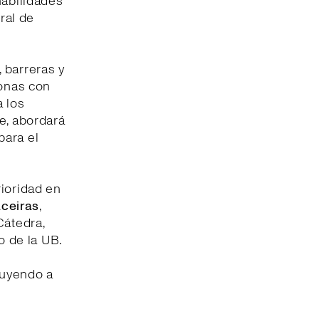
habilidades
ral de
 barreras y
sonas con
a los
e, abordará
para el
rioridad en
ceiras
,
Cátedra,
o de la UB.
buyendo a