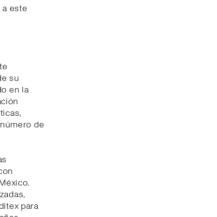
 a este
te
de su
do en la
ación
ticas,
l número de
as
 con
 México.
izadas,
ditex para