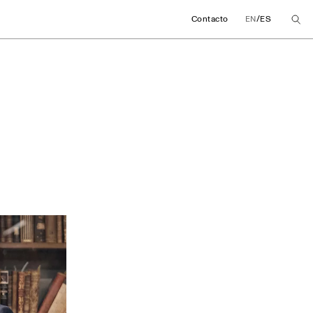
/
Contacto
EN
ES
a impulsan una cáte