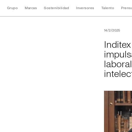
Grupo
Marcas
Sostenibilidad
Inversores
Talento
Prens
Inditex y la Unive
14/2/2025
Indite
impuls
labora
intelec