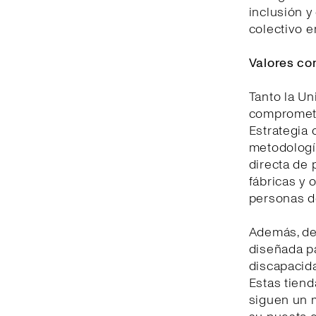
inclusión y
colectivo e
Valores co
Tanto la U
comprometid
Estrategia 
metodologí
directa de 
fábricas y 
personas d
Además, de
diseñada pa
discapacida
Estas tiend
siguen un m