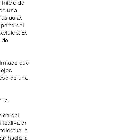
l inicio de
 de una
ras aulas
parte del
xcluido. Es
d de
firmado que
sejos
paso de una
e la
ción del
ficativa en
telectual a
ar hacia la