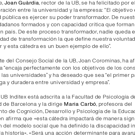
e,
Joan Guàrdia
, rector de la UB, se ha felicitado por e
ración entre la universidad y la empresa: “El objetivo
 pública es ejercer su poder transformador. De nuest
dadanos formados y con capacidad crítica que forman 
un país. De este proceso transformador, nadie queda e
dad de transformación la que define nuestra volunta
 y esta cátedra es un buen ejemplo de ello”.
te del Consejo Social de la UB, Joan Corominas, ha a
a “encaja perfectamente con los objetivos de los con
 las universidades” y ha deseado que sea “el primer 
rga y duradera entre universidad y empresa”.
UB Inditex está adscrita a la Facultad de Psicología d
 de Barcelona y la dirige
Maria Carbó
, profesora del
o de Cognición, Desarrollo y Psicología de la Educa
en afirma que «esta cátedra impactará de manera signi
n del modelo social que ha definido la discapacidad in
 la historia». «Será una acción determinante para avanz