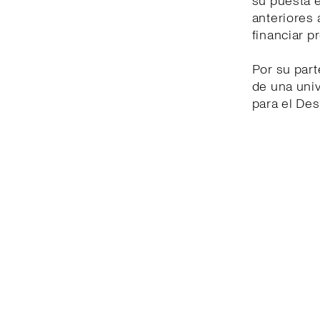
su puesta 
anteriores 
financiar p
Por su part
de una univ
para el Des