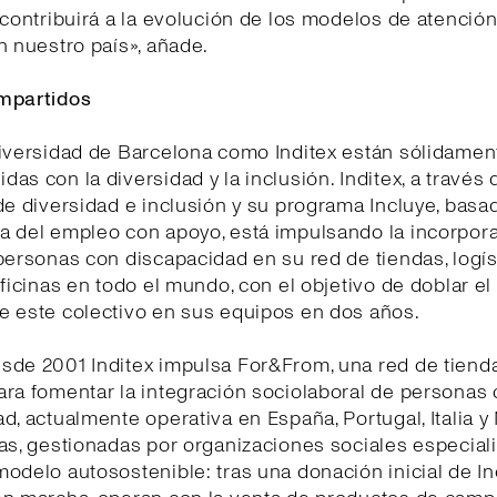
 contribuirá a la evolución de los modelos de atención
n nuestro país», añade.
mpartidos
niversidad de Barcelona como Inditex están sólidamen
as con la diversidad y la inclusión. Inditex, a través 
de diversidad e inclusión y su programa Incluye, basa
a del empleo con apoyo, está impulsando la incorpor
personas con discapacidad en su red de tiendas, logís
oficinas en todo el mundo, con el objetivo de doblar e
e este colectivo en sus equipos en dos años.
sde 2001 Inditex impulsa For&From, una red de tiend
ra fomentar la integración sociolaboral de personas
d, actualmente operativa en España, Portugal, Italia y
as, gestionadas por organizaciones sociales especial
odelo autosostenible: tras una donación inicial de In