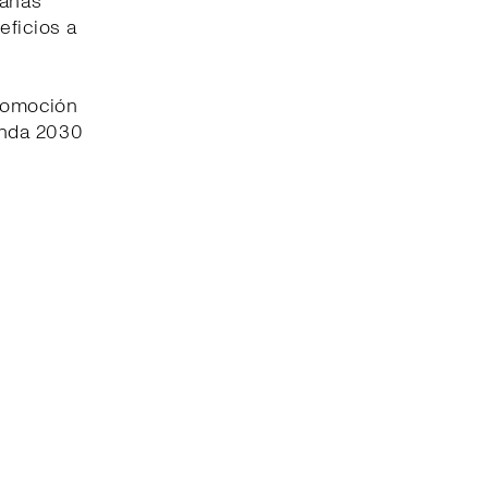
pañas
eficios a
promoción
enda 2030