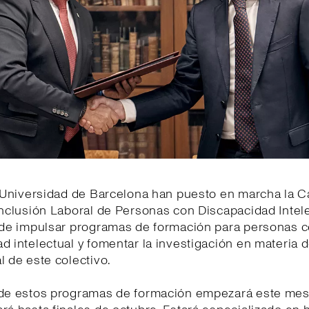
a Universidad de Barcelona han puesto en marcha la 
Inclusión Laboral de Personas con Discapacidad Intele
o de impulsar programas de formación para personas 
d intelectual y fomentar la investigación en materia d
l de este colectivo.
 de estos programas de formación empezará este mes 