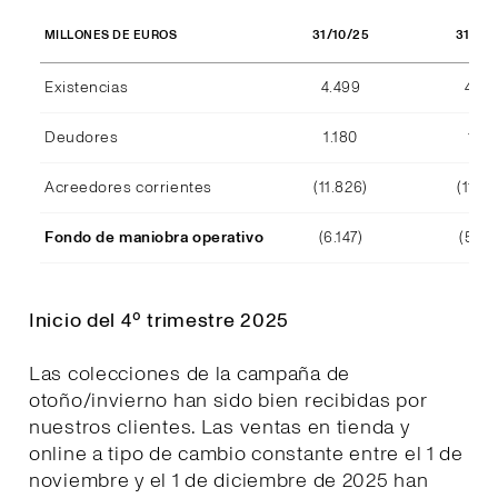
31/10/25
31/10
MILLONES DE EUROS
Existencias
4.499
4.29
Deudores
1.180
1.15
Acreedores corrientes
(11.826)
(11.39
Fondo de maniobra operativo
(6.147)
(5.94
Inicio del 4º trimestre 2025
Las colecciones de la campaña de
otoño/invierno han sido bien recibidas por
nuestros clientes. Las ventas en tienda y
online a tipo de cambio constante entre el 1 de
noviembre y el 1 de diciembre de 2025 han