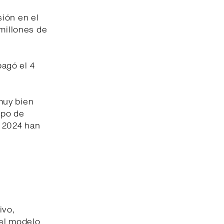
ión en el
 millones de
pagó el 4
muy bien
ipo de
e 2024 han
ivo,
del modelo