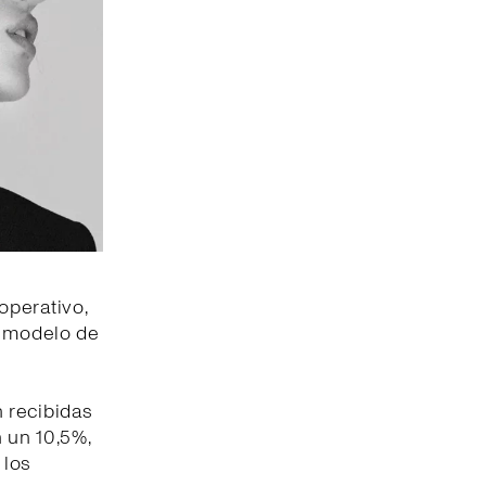
operativo,
l modelo de
 recibidas
n un 10,5%,
 los