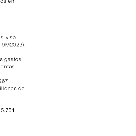
ios en
s, y se
os 9M2023).
os gastos
ventas.
.967
illones de
 5.754
.