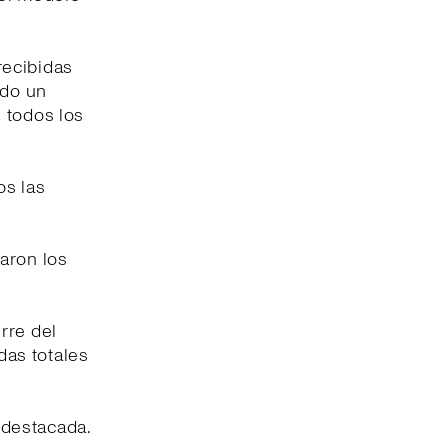
recibidas
ido un
 todos los
os las
aron los
rre del
das totales
 destacada.