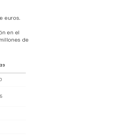
de euros.
ón en el
 millones de
/23
40
55
)