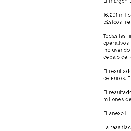
El margen b
16.291 mill
básicos fr
Todas las l
operativos 
Incluyendo
debajo del 
El resultad
de euros. E
El resultad
millones de
El anexo II
La tasa fis