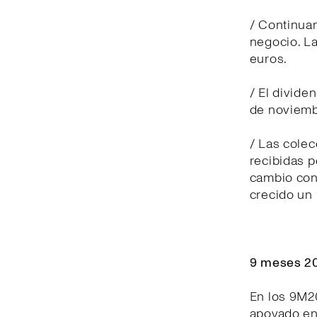
/ Continuam
negocio. La
euros.
/ El divide
de noviemb
/ Las cole
recibidas p
cambio cons
crecido un
9 meses 20
En los 9M2
apoyado en 