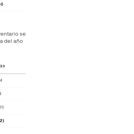
80
entario se
a del año
/23
04
4
41)
52)