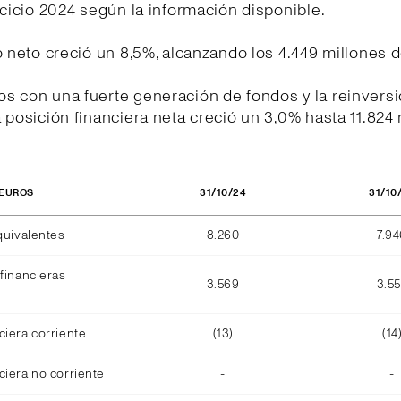
rcicio 2024 según la información disponible.
o neto creció un 8,5%, alcanzando los 4.449 millones 
s con una fuerte generación de fondos y la reinversi
 posición financiera neta creció un 3,0% hasta 11.824
31/10/24
31/10
 EUROS
quivalentes
8.260
7.9
financieras
3.569
3.5
ciera corriente
(13)
(14
ciera no corriente
-
-