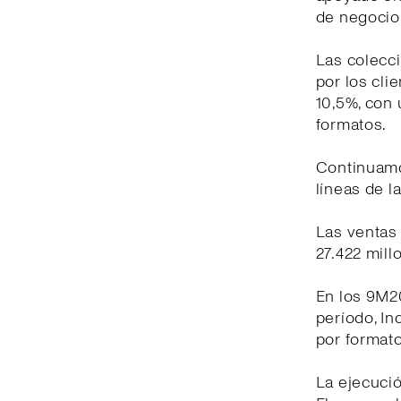
de negocio 
Las colecc
por los cli
10,5%, con 
formatos.
Continuamo
líneas de l
Las ventas 
27.422 mill
En los 9M20
período, In
por formato
La ejecuci