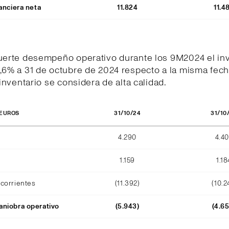
anciera neta
11.824
11.4
fuerte desempeño operativo durante los 9M2024 el inv
,6% a 31 de octubre de 2024 respecto a la misma fech
l inventario se considera de alta calidad.
31/10/24
31/10
 EUROS
4.290
4.4
1.159
1.18
corrientes
(11.392)
(10.2
niobra operativo
(5.943)
(4.6