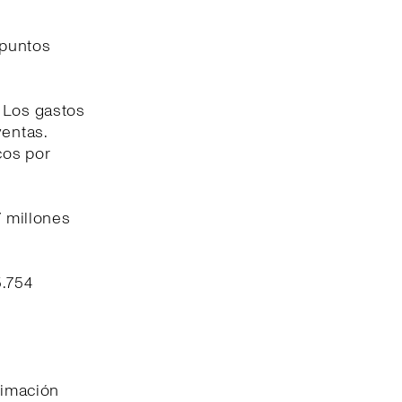
 puntos
. Los gastos
ventas.
cos por
7 millones
5.754
timación