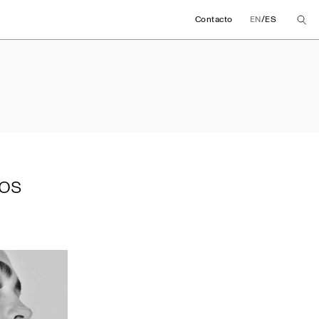
/
Contacto
EN
ES
meros meses 2024
os