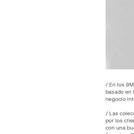
/ En los 9M
basado en l
negocio int
/ Las cole
por los cli
con una bu