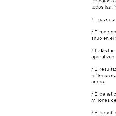
formatos. 
todos las l
/ Las venta
/ El margen
situó en el
/ Todas las
operativos 
/ El result
millones de
euros.
/ El benefi
millones de
/ El benefi