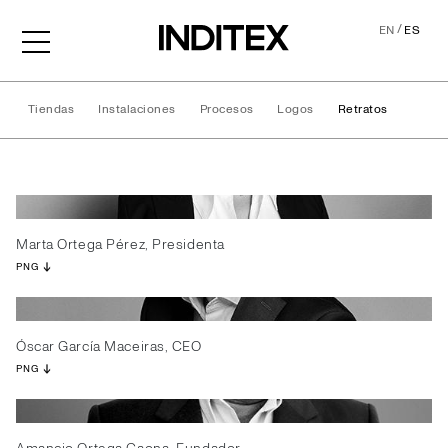
/
EN
ES
Tiendas
Instalaciones
Procesos
Logos
Retratos
Retratos
Marta Ortega Pérez, Presidenta
PNG
Óscar García Maceiras, CEO
PNG