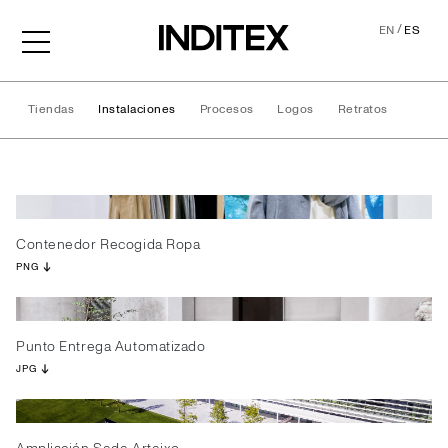
/
EN
ES
Tiendas
Instalaciones
Procesos
Logos
Retratos
Instalaciones
Contenedor Recogida Ropa
PNG
Punto Entrega Automatizado
JPG