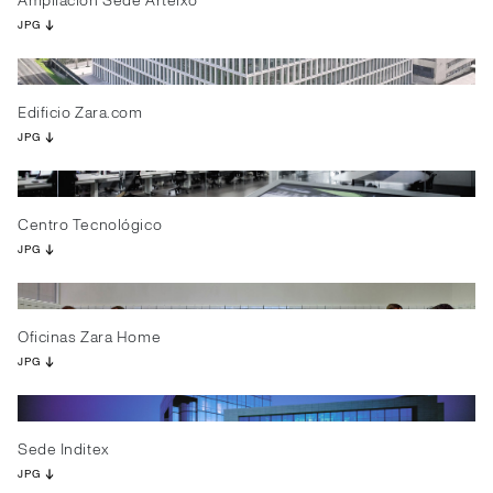
Ampliación Sede Arteixo
JPG
Edificio Zara.com
JPG
Centro Tecnológico
JPG
Oficinas Zara Home
JPG
Sede Inditex
JPG