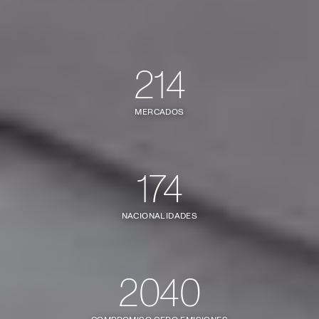
214
MERCADOS
174
NACIONALIDADES
2040