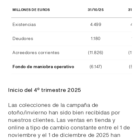
31/10/25
31/10
MILLONES DE EUROS
Existencias
4.499
4.29
Deudores
1.180
1.15
Acreedores corrientes
(11.826)
(11.39
Fondo de maniobra operativo
(6.147)
(5.94
Inicio del 4º trimestre 2025
Las colecciones de la campaña de
otoño/invierno han sido bien recibidas por
nuestros clientes. Las ventas en tienda y
online a tipo de cambio constante entre el 1 de
noviembre y el 1 de diciembre de 2025 han