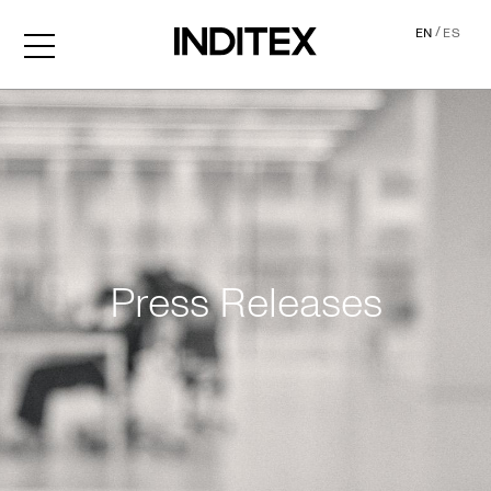
/
EN
ES
News
Press Releases