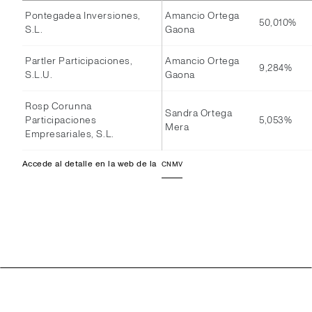
Pontegadea Inversiones,
Amancio Ortega
50,010%
S.L.
Gaona
Partler Participaciones,
Amancio Ortega
9,284%
S.L.U.
Gaona
Rosp Corunna
Sandra Ortega
Participaciones
5,053%
Mera
Empresariales, S.L.
Accede al detalle en la web de la
CNMV