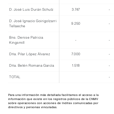
D. José Luis Durán Schulz
3.747
-
D. José Ignacio Goirigolzarri
9.250
-
Tellaeche
Bns. Denise Patricia
-
-
Kingsmill
Dña. Pilar López Álvarez
7.000
-
Dña. Belén Romana García
1.518
-
TOTAL
-
Para una información más detallada facilitamos el acceso a la
información que existe en los registros públicos de la CNMV
sobre operaciones con acciones de Inditex comunicadas por
directivos y personas vinculadas.