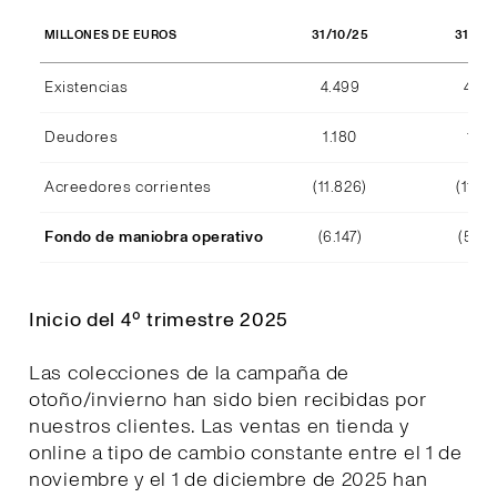
31/10/25
31/10
MILLONES DE EUROS
Existencias
4.499
4.29
Deudores
1.180
1.15
Acreedores corrientes
(11.826)
(11.39
Fondo de maniobra operativo
(6.147)
(5.94
Inicio del 4º trimestre 2025
Las colecciones de la campaña de
otoño/invierno han sido bien recibidas por
nuestros clientes. Las ventas en tienda y
online a tipo de cambio constante entre el 1 de
noviembre y el 1 de diciembre de 2025 han