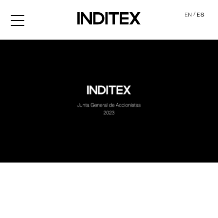
/
EN
ES
JGA2023 Audio descripció