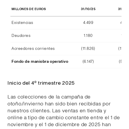
31/10/25
31/10
MILLONES DE EUROS
Existencias
4.499
4.29
Deudores
1.180
1.15
Acreedores corrientes
(11.826)
(11.39
Fondo de maniobra operativo
(6.147)
(5.94
Inicio del 4º trimestre 2025
Las colecciones de la campaña de
otoño/invierno han sido bien recibidas por
nuestros clientes. Las ventas en tienda y
online a tipo de cambio constante entre el 1 de
noviembre y el 1 de diciembre de 2025 han