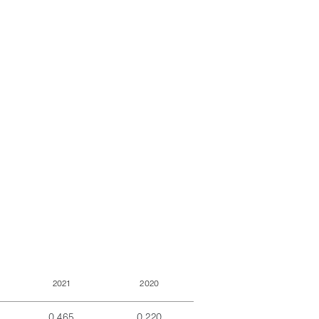
2021
2020
0,465
0,220