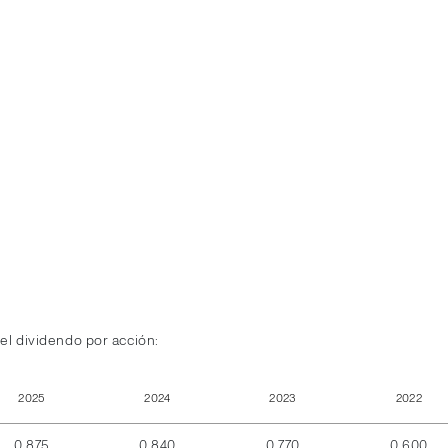
el dividendo por acción:
2025
2024
2023
2022
0,875
0,840
0,770
0,600