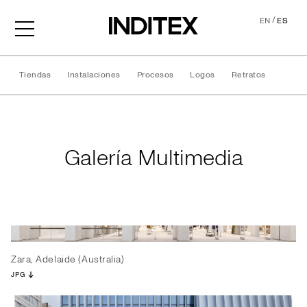
/
EN
ES
Tiendas
Instalaciones
Procesos
Logos
Retratos
Galería Multimedia
Galería Multimedia
Zara, Adelaide (Australia)
JPG