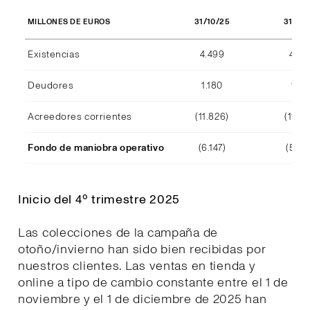
31/10/25
31/10
MILLONES DE EUROS
Existencias
4.499
4.29
Deudores
1.180
1.15
Acreedores corrientes
(11.826)
(11.39
Fondo de maniobra operativo
(6.147)
(5.94
Inicio del 4º trimestre 2025
Las colecciones de la campaña de
otoño/invierno han sido bien recibidas por
nuestros clientes. Las ventas en tienda y
online a tipo de cambio constante entre el 1 de
noviembre y el 1 de diciembre de 2025 han