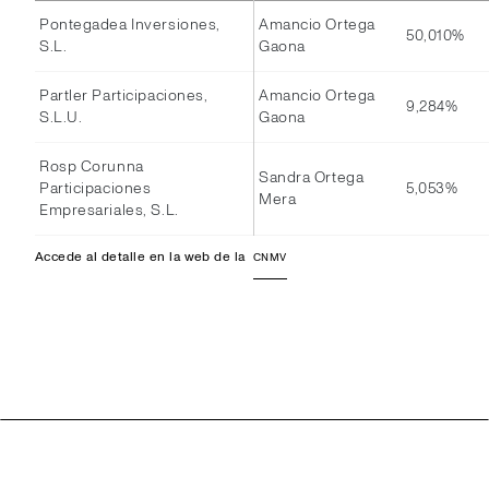
Pontegadea Inversiones,
Amancio Ortega
50,010%
S.L.
Gaona
Partler Participaciones,
Amancio Ortega
9,284%
S.L.U.
Gaona
Rosp Corunna
Sandra Ortega
Participaciones
5,053%
Mera
Empresariales, S.L.
Accede al detalle en la web de la
CNMV