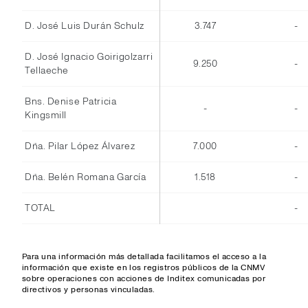
D. José Luis Durán Schulz
3.747
-
D. José Ignacio Goirigolzarri
9.250
-
Tellaeche
Bns. Denise Patricia
-
-
Kingsmill
Dña. Pilar López Álvarez
7.000
-
Dña. Belén Romana García
1.518
-
TOTAL
-
Para una información más detallada facilitamos el acceso a la
información que existe en los registros públicos de la CNMV
sobre operaciones con acciones de Inditex comunicadas por
directivos y personas vinculadas.