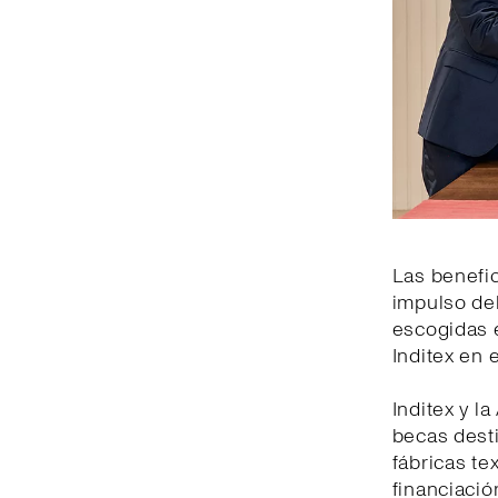
Las benefic
impulso del
escogidas 
Inditex en e
Inditex y 
becas dest
fábricas te
financiació