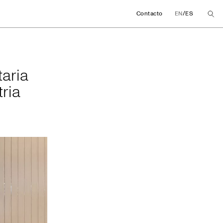
/
Contacto
EN
ES
rsitaria de 50 muje
taria
ria