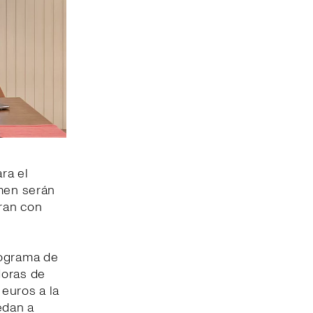
ra el
omen serán
ran con
rograma de
doras de
 euros a la
edan a