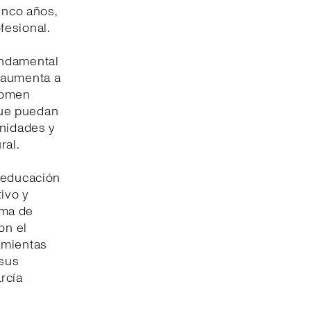
inco años,
fesional.
undamental
 aumenta a
 Women
que puedan
unidades y
ral.
a educación
ivo y
ama de
on el
amientas
 sus
rcía