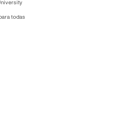
University
s
para todas