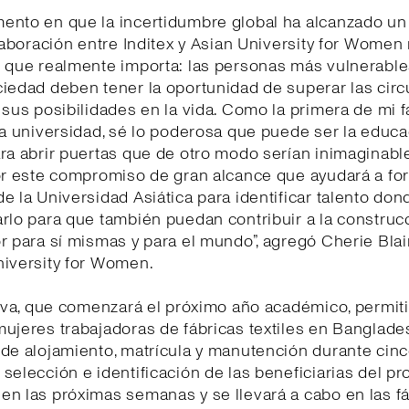
ento en que la incertidumbre global ha alcanzado u
olaboración entre Inditex y Asian University for Women
o que realmente importa: las personas más vulnerabl
iedad deben tener la oportunidad de superar las cir
 sus posibilidades en la vida. Como la primera de mi f
la universidad, sé lo poderosa que puede ser la educ
ra abrir puertas que de otro modo serían inimaginable
or este compromiso de gran alcance que ayudará a for
e la Universidad Asiática para identificar talento don
rlo para que también puedan contribuir a la construc
r para sí mismas y para el mundo”, agregó Cherie Blair
niversity for Women.
tiva, que comenzará el próximo año académico, permiti
ujeres trabajadoras de fábricas textiles en Banglade
de alojamiento, matrícula y manutención durante cinc
selección e identificación de las beneficiarias del p
n las próximas semanas y se llevará a cabo en las f