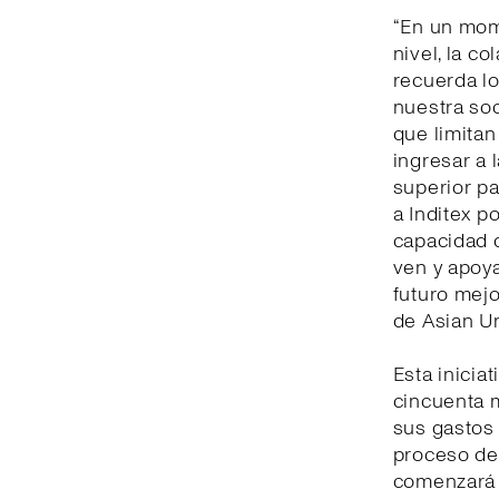
“En un mom
nivel, la c
recuerda l
nuestra soc
que limitan
ingresar a 
superior pa
a Inditex p
capacidad d
ven y apoya
futuro mejo
de Asian U
Esta inicia
cincuenta m
sus gastos 
proceso de 
comenzará e