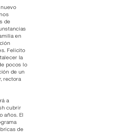
n nuevo
 nos
es de
cunstancias
amilia en
ación
s. Felicito
talecer la
de pocos lo
ción de un
, rectora
rá a
sh cubrir
o años. El
rograma
ábricas de