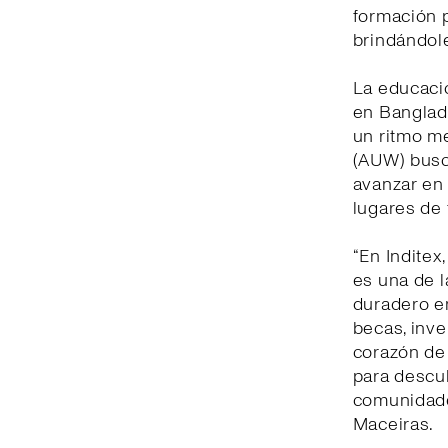
formación p
brindándol
La educaci
en Banglad
un ritmo m
(AUW) busc
avanzar en 
lugares de 
“En Inditex
es una de 
duradero e
becas, inve
corazón de
para descu
comunidades
Maceiras.