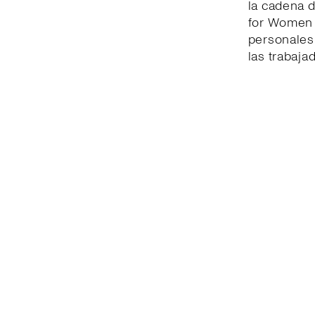
la cadena d
for Women l
personales 
las trabaja