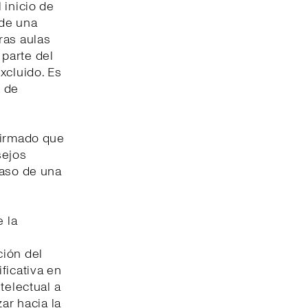
l inicio de
 de una
ras aulas
parte del
xcluido. Es
d de
firmado que
sejos
paso de una
e la
ción del
ficativa en
telectual a
ar hacia la