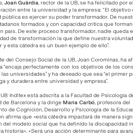
e,
Joan Guàrdia
, rector de la UB, se ha felicitado por e
ración entre la universidad y la empresa: “El objetivo
 pública es ejercer su poder transformador. De nuest
dadanos formados y con capacidad crítica que forman 
un país. De este proceso transformador, nadie queda e
dad de transformación la que define nuestra volunta
 y esta cátedra es un buen ejemplo de ello”.
te del Consejo Social de la UB, Joan Corominas, ha a
a “encaja perfectamente con los objetivos de los con
 las universidades” y ha deseado que sea “el primer 
rga y duradera entre universidad y empresa”.
UB Inditex está adscrita a la Facultad de Psicología d
 de Barcelona y la dirige
Maria Carbó
, profesora del
o de Cognición, Desarrollo y Psicología de la Educa
en afirma que «esta cátedra impactará de manera signi
n del modelo social que ha definido la discapacidad in
 la historia». «Será una acción determinante para avanz