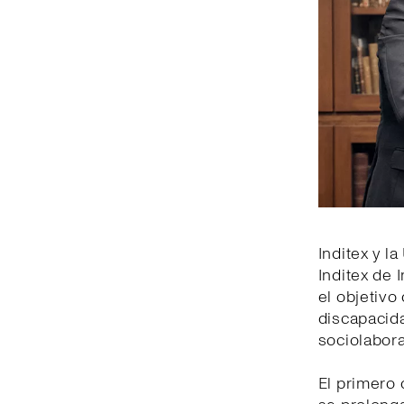
Inditex y l
Inditex de 
el objetiv
discapacida
sociolabora
El primero