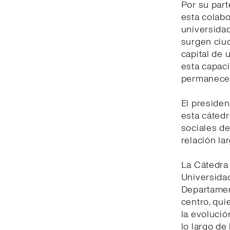
Por su part
esta colabo
universidad
surgen ciu
capital de 
esta capaci
permanecer
El presiden
esta cátedr
sociales de
relación la
La Cátedra 
Universidad
Departament
centro, qui
la evolució
lo largo de