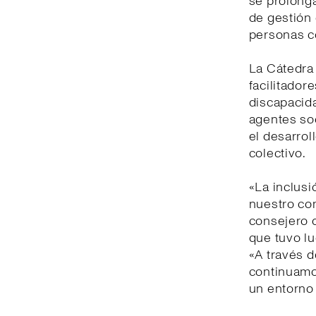
se prolonga
de gestión 
personas c
La Cátedra 
facilitador
discapacida
agentes soc
el desarrol
colectivo.
«La inclusi
nuestro co
consejero d
que tuvo lu
«A través d
continuamo
un entorno 