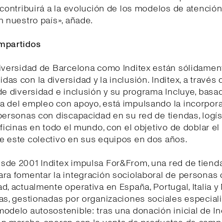
 contribuirá a la evolución de los modelos de atención
n nuestro país», añade.
mpartidos
niversidad de Barcelona como Inditex están sólidamen
as con la diversidad y la inclusión. Inditex, a través 
de diversidad e inclusión y su programa Incluye, basa
a del empleo con apoyo, está impulsando la incorpor
personas con discapacidad en su red de tiendas, logís
oficinas en todo el mundo, con el objetivo de doblar e
e este colectivo en sus equipos en dos años.
sde 2001 Inditex impulsa For&From, una red de tiend
ra fomentar la integración sociolaboral de personas
d, actualmente operativa en España, Portugal, Italia y
as, gestionadas por organizaciones sociales especial
odelo autosostenible: tras una donación inicial de In