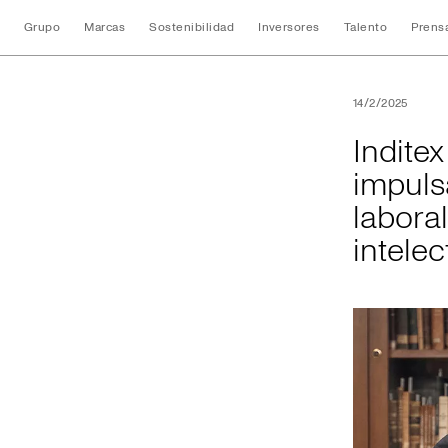
Grupo
Marcas
Sostenibilidad
Inversores
Talento
Prens
Inditex y la Unive
14/2/2025
Indite
impuls
labora
intelec