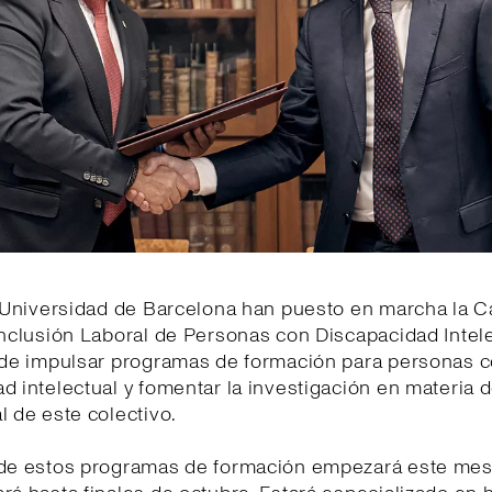
a Universidad de Barcelona han puesto en marcha la 
Inclusión Laboral de Personas con Discapacidad Intele
o de impulsar programas de formación para personas 
d intelectual y fomentar la investigación en materia d
l de este colectivo.
 de estos programas de formación empezará este mes 