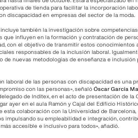
rá hasta finales de octubre. Estará especializado en 
operativa de tienda para facilitar la incorporación labo
on discapacidad en empresas del sector de la moda.
incluye también la investigación sobre competencias,
es que influyen en la formación y contratación de per
d, con el objetivo de transmitir estos conocimientos 
iales responsables de la inclusión laboral. Igualment
lo de nuevas metodologías de enseñanza e inclusión 
ón laboral de las personas con discapacidad es una p
mpromiso con las personas», señaló
Óscar García Ma
elegado de Inditex, en el acto de presentación de la 
gar ayer en el aula Ramón y Cajal del Edificio Históric
e esta colaboración con la Universidad de Barcelona,
s impulsando su empleabilidad e integración, contri
más accesible e inclusivo para todos», añadió.