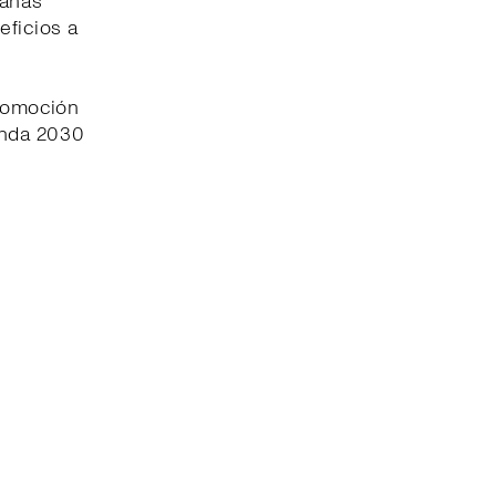
pañas
eficios a
promoción
enda 2030