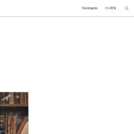
/
Contacto
EN
ES
a impulsan una cáte