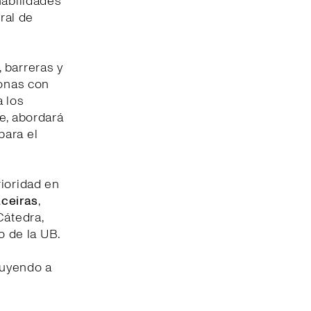
habilidades
ral de
 barreras y
sonas con
a los
e, abordará
para el
rioridad en
ceiras
,
Cátedra,
o de la UB.
buyendo a