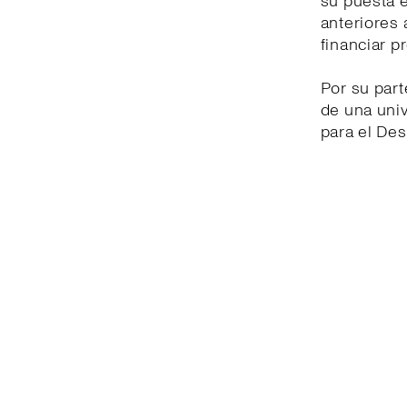
su puesta 
anteriores 
financiar p
Por su part
de una univ
para el Des