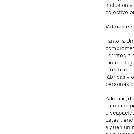
inclusión y
colectivo e
Valores co
Tanto la U
comprometid
Estrategia 
metodologí
directa de 
fábricas y 
personas d
Además, de
diseñada pa
discapacida
Estas tiend
siguen un m