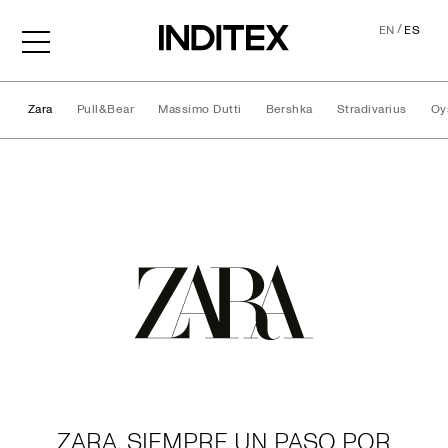
/
EN
ES
Zara
Pull&Bear
Massimo Dutti
Bershka
Stradivarius
Oy
Marcas
ZARA, SIEMPRE UN PASO POR