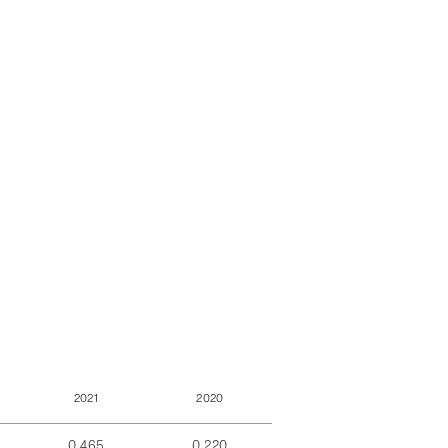
2021
2020
0,465
0,220