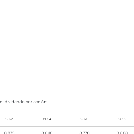
el dividendo por acción:
2025
2024
2023
2022
0,875
0,840
0,770
0,600