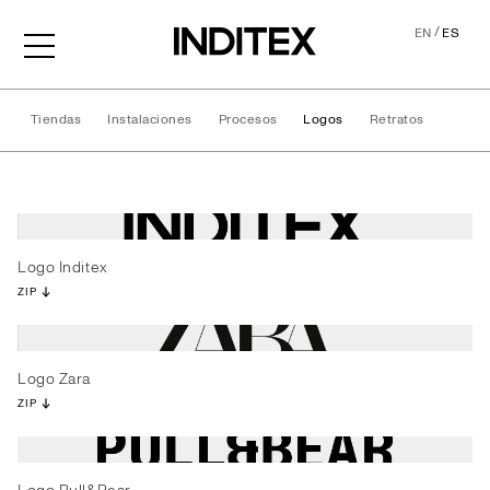
/
EN
ES
Tiendas
Instalaciones
Procesos
Logos
Retratos
Logos
Logo Inditex
ZIP
Logo Zara
ZIP